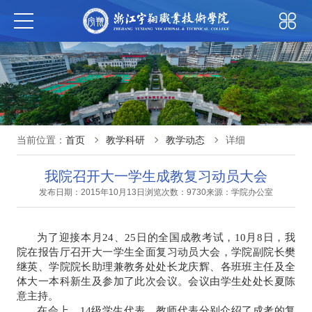
当前位置：
首页
教学科研
教学动态
详细
我院召开大一学生成教复习动员大会
发布日期：2015年10月13日
浏览次数：9730
来源：学院办公室
为了迎接本月24、25日的全国成教考试，10月8日，我
院在报告厅召开大一学生全面复习动员大会，
学院副院长樊
继英、学院院长助理兼教务处处长龙庆辉、各班班主任及
全
体大一本科新生及参加了此次会议。会议由学生处处长夏陈
意主持
。
在会上，14级学生代表、教师代表分别介绍了成考的复