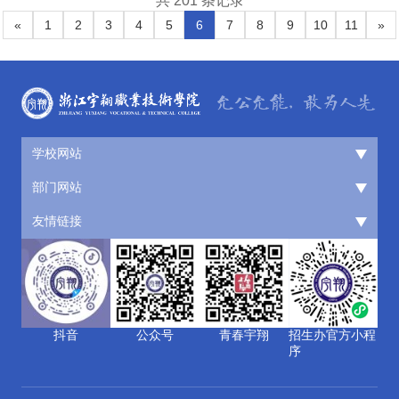
共 201 条记录
«
1
2
3
4
5
6
7
8
9
10
11
»
学校网站
部门网站
友情链接
抖音
公众号
青春宇翔
招生办官方小程
序