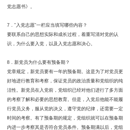
党志愿书》。
7．"入党志愿"一栏应当填写哪些内容？
要联系自己的思想实际和成长过程，着重写清对党的认
识，为什么要入党，以及入党志愿和决心。
8．新党员为什么要有预备期？
党章规定，新党员要有一年的预备期。这是为了对党员更
好地进行教育和考察，保证党员的政治质量和党组织的纯
洁性。新党员在入党前，党组织已经对他们进行了多方面
的考察了解和必要的思想教育。但是，入党后他能不能履
行党员义务，服从党的决义，遵守党的纪律，还需要一定
时间的考察。有了预备期的规定，党组织就可以在预备期
内进一步考察其是否符合党员条件。预备期满以后，党组