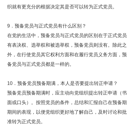
织就有更充分的根据决定其是否可以转为正式党员。
9．预备党员与正式党员有什么区别？
在党的生活中，预备党员与正式党员的区别在于正式党员
有表决权、选举权和被选举权，预备党员则没有。除此之
外，在行使党员其它权利方面和在履行党员义务方面，预
备党员与正式党员都是一样的。
10．预备党员预备期满，本人是否要提出转正申请？
预备党员预备期满时，应主动向党组织提出转正申请（书
面或口头）。按照党员的条件，总结和汇报自己在预备期
期间的表现，以便党组织更好地了解自己，及时讨论和批
准转为正式党员。