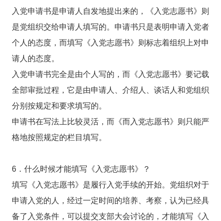
入党申请书是申请人自发地提出来的，《入党志愿书》则
是党组织交给申请人填写的。申请书只是表明申请入党者
个人的态度，而填写《入党志愿书》则标志着组织上对申
请人的态度。
入党申请书完全是由个人写的，而《入党志愿书》要记载
全部审批过程，它是由申请人、介绍人、谈话人和党组织
分别按规定和要求填写的。
申请书在写法上比较灵活，而《而入党志愿书》则只能严
格地按照规定的栏目填写。
6．什么时候才能填写《入党志愿书》？
填写《入党志愿书》是履行入党手续的开始。党组织对于
申请入党的人，经过一定时间的培养、考察，认为已经具
备了入党条件，可以提交支部大会讨论的，才能填写《入