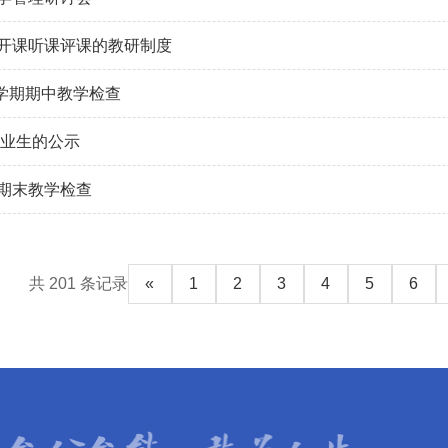
开课听课评课的教研制度
第二学期期中教学检查
毕业生的公示
期末教学检查
共 201 条记录
«
1
2
3
4
5
6