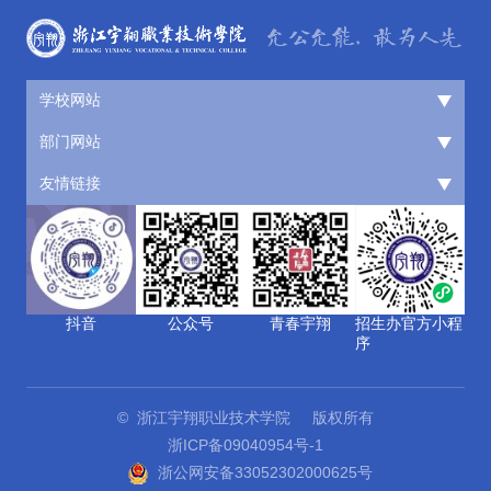
学校网站
部门网站
友情链接
抖音
公众号
青春宇翔
招生办官方小程
序
© 浙江宇翔职业技术学院 版权所有
浙ICP备09040954号-1
浙公网安备33052302000625号