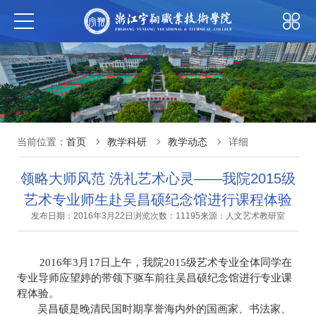
当前位置：
首页
教学科研
教学动态
详细
领略大师风范 洗礼艺术心灵——我院2015级
艺术专业师生赴吴昌硕纪念馆进行课程体验
发布日期：2016年3月22日
浏览次数：11195
来源：人文艺术教研室
2016
年
3
月
17
日
上午，我院
2015
级艺术专业全体同学在
专业导师应望婷的带领下驱车前往吴昌硕纪念馆进行专业课
程体验。
吴昌硕是
晚清民国时期享誉海内外的国画家、书法家、