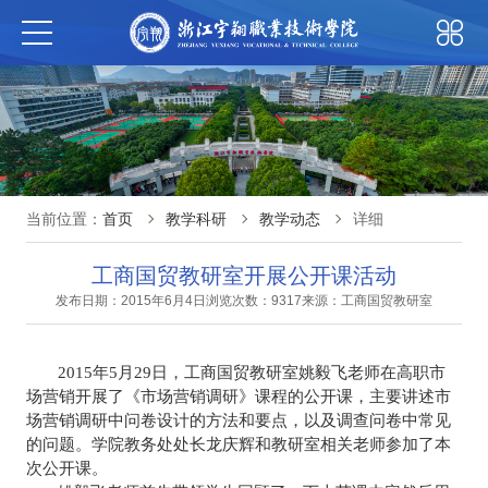
当前位置：
首页
教学科研
教学动态
详细
工商国贸教研室开展公开课活动
发布日期：2015年6月4日
浏览次数：9317
来源：工商国贸教研室
2015
年
5
月
29
日，工商国贸教研室姚毅飞老师在高职市
场营销开展了《市场营销调研》课程的公开课，主要讲述市
场营销调研中问卷设计的方法和要点，以及调查问卷中常见
的问题。学院教务处处长龙庆辉和教研室相关老师参加了本
次公开课。