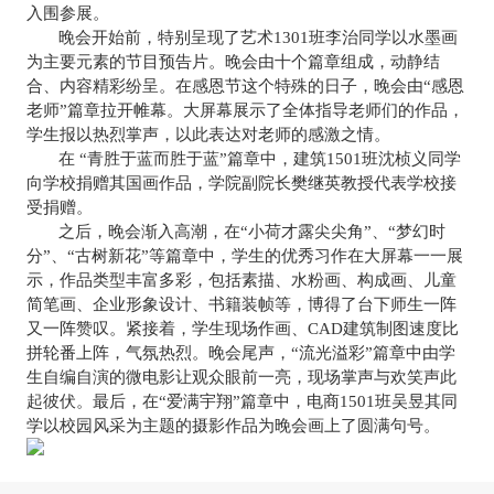
入围参展。
晚会开始前，特别呈现了艺术
1301
班李治同学以水墨画
为主要元素的节目预告片。晚会由十个篇章组成，动静结
合、内容精彩纷呈。在感恩节这个特殊的日子，晚会由
“
感恩
老师
”
篇章拉开帷幕。大屏幕展示了全体指导老师们的作品，
学生报以热烈掌声，以此表达对老师的感激之情。
在
“
青胜于蓝而胜于蓝
”
篇章中，建筑
1501
班沈桢义同学
向学校捐赠其国画作品，学院副院长樊继英教授代表学校接
受捐赠。
之后，晚会渐入高潮，在
“
小荷才露尖尖角
”
、
“
梦幻时
分
”
、
“
古树新花
”
等篇章中，学生的优秀习作在大屏幕一一展
示，作品类型丰富多彩，包括素描、水粉画、构成画、儿童
简笔画、企业形象设计、书籍装帧等，博得了台下师生一阵
又一阵赞叹。紧接着，学生现场作画、
CAD
建筑制图速度比
拼轮番上阵，气氛热烈。晚会尾声，
“
流光溢彩
”
篇章中由学
生自编自演的微电影让观众眼前一亮，现场掌声与欢笑声此
起彼伏。最后，在
“
爱满宇翔
”
篇章中，电商
1501
班吴昱其同
学以校园风采为主题的摄影作品为晚会画上了圆满句号。