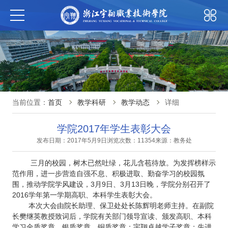
当前位置：
首页
教学科研
教学动态
详细
学院2017年学生表彰大会
发布日期：2017年5月9日
浏览次数：11354
来源：教务处
三月的校园，树木已然吐绿，花儿含苞待放。为发挥榜样示
范作用，进一步营造自强不息、积极进取、勤奋学习的校园氛
围，推动学院学风建设，3月9日、3月13日晚，学院分别召开了
2016学年第一学期高职、本科学生表彰大会。
本次大会由院长助理、保卫处处长陈辉明老师主持。在副院
长樊继英教授致词后，学院有关部门领导宣读、颁发高职、本科
学习金质奖章、银质奖章、铜质奖章；宇翔卓越学子奖章；先进