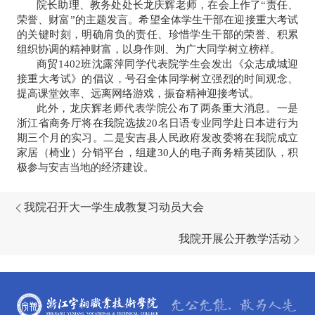
院长助理、教务处处长龙庆辉老师，在会上
作
了“责任、
荣誉、财富”的主题发言。希望全体学生干部在迎接重大考试
的关键时刻，明确肩负的责任、珍惜学生干部的荣誉、积累
组织协调的精神财富，
以身作则、
为广大
同学
树立榜样。
商贸1402班沈露萍同学代表院学生会发出《
众志成城迎
接重大考试》
的
倡议，号召全体同学树立强烈的时间观念、
提高课堂效率、远离网络游戏，振奋精神迎接考试。
此外，
龙庆辉老师代表学院公布了两条重
大
消息。一是
浙江省商务厅将在我院选拔20名日语专业同学赴日本进行为
期三个月的实习。二是安吉县人民政府发改委将在我院成立
家居（椅业）分销平台，组建30人的电子商务精英团队，积
极参与安吉当地的经济建设。
我院召开大一学生成教复习动员大会
我院开展公开教学活动